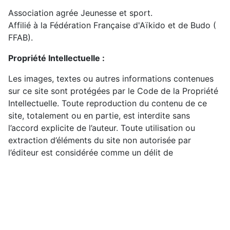
Association agrée Jeunesse et sport.
Affilié à la Fédération Française d'Aïkido et de Budo (
FFAB).
Propriété Intellectuelle :
Les images, textes ou autres informations contenues
sur ce site sont protégées par le Code de la Propriété
Intellectuelle. Toute reproduction du contenu de ce
site, totalement ou en partie, est interdite sans
l’accord explicite de l’auteur. Toute utilisation ou
extraction d’éléments du site non autorisée par
l’éditeur est considérée comme un délit de
contrefaçon pouvant faire l’objet de poursuites
pénales et civiles. Enfin, tout autre contenu
n’appartenant pas à l’auteur de ce site est la propriété
de leur détenteurs respectifs.
Ce site est hébergé par OVH SAS 2 rue Kellermann -